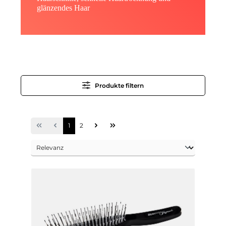
glänzendes Haar
Produkte filtern
1
2