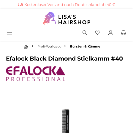
Kostenloser Versand nach Deutschland ab 40 €
alt springen
Profi-Werkzeug
Bürsten & Kämme
Efalock Black Diamond Stielkamm #40
Bildergalerie überspringen