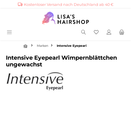
Kostenloser Versand nach Deutschland ab 40 €
alt springen
Marken
Intensive Eyepearl
Intensive Eyepearl Wimpernblättchen
ungewachst
Bildergalerie überspringen